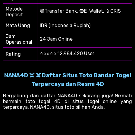
Metode
🟢Transfer Bank, 🔵E-Wallet, 📱QRIS
Deposit
Mata Uang
IDR (Indonesia Rupiah)
Jam
24 Jam Online
Operasional
⭐⭐⭐⭐⭐ 12,984,420 User
Rating
NANA4D ☠️ ☠️ Daftar Situs Toto Bandar Togel
Terpercaya dan Resmi 4D
Bergabung dan daftar NANA4D sekarang juga! Nikmati
bermain toto togel 4D di situs togel online yang
terpercaya. NANA4D, situs toto pilihan Anda.