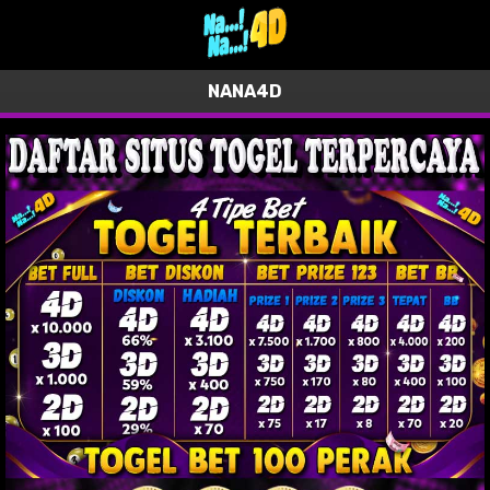
NANA4D