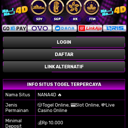
LOGIN
DAFTAR
LINK ALTERNATIF
INFO SITUS TOGEL TERPERCAYA
Nama Situs
NANA4D 🔥
Jenis
🎲Togel Online, 🎰Slot Online, 💸Live
Permainan
Casino Online
Minimal
💰Rp 10.000
Deposit